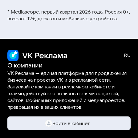
Видеокурсы и мини-ролики →
этой ссылке
* Mediascope, первый квартал 2026 года, Россия 0+,
Вебинары →
возраст 12+, десктоп и мобильные устройства.
Статьи и гайды →
О компании
VK Реклама — единая платформа для продвижения
бизнеса на проектах VK и в рекламной сети.
Запускайте кампании в рекламном кабинете и
взаимодействуйте с пользователями соцсетей,
сайтов, мобильных приложений и медиапроектов,
превращая их в ваших клиентов.
Войти в кабинет