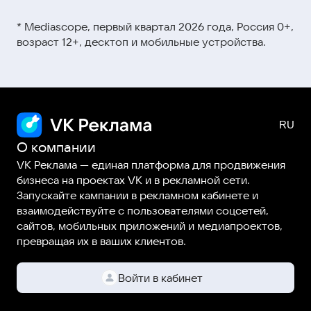
Видеокурсы и мини-ролики →
этой ссылке
* Mediascope, первый квартал 2026 года, Россия 0+,
Вебинары →
возраст 12+, десктоп и мобильные устройства.
Статьи и гайды →
О компании
VK Реклама — единая платформа для продвижения
бизнеса на проектах VK и в рекламной сети.
Запускайте кампании в рекламном кабинете и
взаимодействуйте с пользователями соцсетей,
сайтов, мобильных приложений и медиапроектов,
превращая их в ваших клиентов.
Войти в кабинет