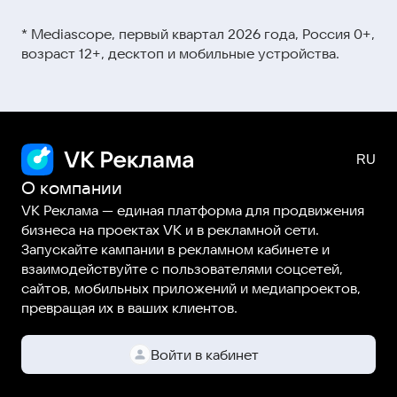
Видеокурсы и мини-ролики →
этой ссылке
* Mediascope, первый квартал 2026 года, Россия 0+,
Вебинары →
возраст 12+, десктоп и мобильные устройства.
Статьи и гайды →
О компании
VK Реклама — единая платформа для продвижения
бизнеса на проектах VK и в рекламной сети.
Запускайте кампании в рекламном кабинете и
взаимодействуйте с пользователями соцсетей,
сайтов, мобильных приложений и медиапроектов,
превращая их в ваших клиентов.
Войти в кабинет