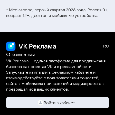
Видеокурсы и мини-ролики →
этой ссылке
* Mediascope, первый квартал 2026 года, Россия 0+,
Вебинары →
возраст 12+, десктоп и мобильные устройства.
Статьи и гайды →
О компании
VK Реклама — единая платформа для продвижения
бизнеса на проектах VK и в рекламной сети.
Запускайте кампании в рекламном кабинете и
взаимодействуйте с пользователями соцсетей,
сайтов, мобильных приложений и медиапроектов,
превращая их в ваших клиентов.
Войти в кабинет