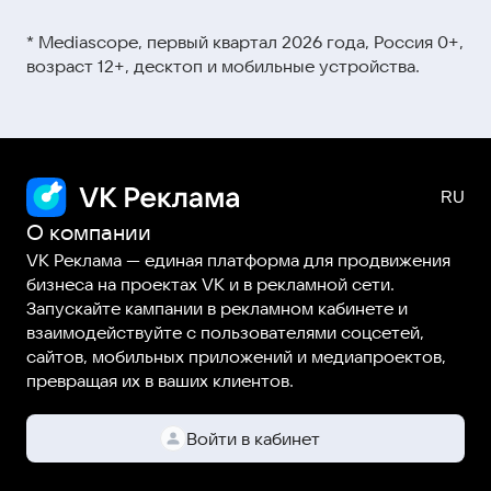
Видеокурсы и мини-ролики →
этой ссылке
* Mediascope, первый квартал 2026 года, Россия 0+,
Вебинары →
возраст 12+, десктоп и мобильные устройства.
Статьи и гайды →
О компании
VK Реклама — единая платформа для продвижения
бизнеса на проектах VK и в рекламной сети.
Запускайте кампании в рекламном кабинете и
взаимодействуйте с пользователями соцсетей,
сайтов, мобильных приложений и медиапроектов,
превращая их в ваших клиентов.
Войти в кабинет