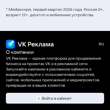
Видеокурсы и мини-ролики →
этой ссылке
* Mediascope, первый квартал 2026 года, Россия 0+,
Вебинары →
возраст 12+, десктоп и мобильные устройства.
Статьи и гайды →
О компании
VK Реклама — единая платформа для продвижения
бизнеса на проектах VK и в рекламной сети.
Запускайте кампании в рекламном кабинете и
взаимодействуйте с пользователями соцсетей,
сайтов, мобильных приложений и медиапроектов,
превращая их в ваших клиентов.
Войти в кабинет