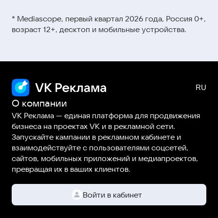
Видеокурсы и мини-ролики →
этой ссылке
* Mediascope, первый квартал 2026 года, Россия 0+,
Вебинары →
возраст 12+, десктоп и мобильные устройства.
Статьи и гайды →
О компании
VK Реклама — единая платформа для продвижения
бизнеса на проектах VK и в рекламной сети.
Запускайте кампании в рекламном кабинете и
взаимодействуйте с пользователями соцсетей,
сайтов, мобильных приложений и медиапроектов,
превращая их в ваших клиентов.
Войти в кабинет