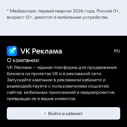
Видеокурсы и мини-ролики →
этой ссылке
* Mediascope, первый квартал 2026 года, Россия 0+,
Вебинары →
возраст 12+, десктоп и мобильные устройства.
Статьи и гайды →
О компании
VK Реклама — единая платформа для продвижения
бизнеса на проектах VK и в рекламной сети.
Запускайте кампании в рекламном кабинете и
взаимодействуйте с пользователями соцсетей,
сайтов, мобильных приложений и медиапроектов,
превращая их в ваших клиентов.
Войти в кабинет